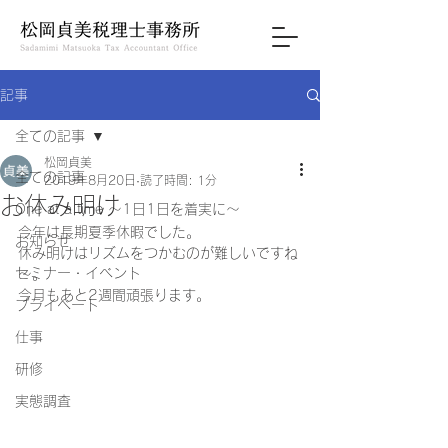
記事
全ての記事
松岡貞美
全ての記事
2019年8月20日
読了時間: 1分
お休み明け
One at a time ～1日1日を着実に～
今年は長期夏季休暇でした。 
お知らせ
休み明けはリズムをつかむのが難しいですね
セミナー・イベント
～。 
今月もあと2週間頑張ります。 
プライベート
仕事
研修
実態調査