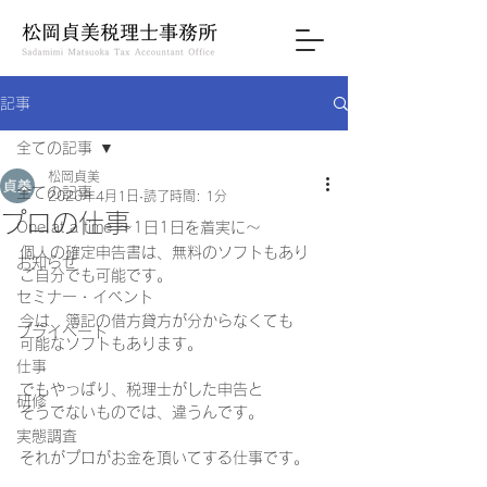
記事
全ての記事
松岡貞美
全ての記事
2020年4月1日
読了時間: 1分
プロの仕事
One at a time ～1日1日を着実に～
個人の確定申告書は、無料のソフトもあり 
お知らせ
ご自分でも可能です。
セミナー・イベント
今は、簿記の借方貸方が分からなくても 
プライベート
可能なソフトもあります。
仕事
でもやっぱり、税理士がした申告と 
研修
そうでないものでは、違うんです。
実態調査
それがプロがお金を頂いてする仕事です。 