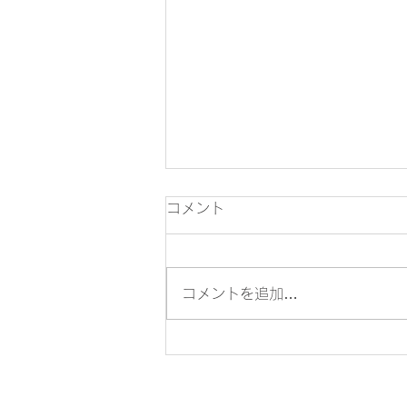
7月の税務
コメント
7月10日 ●6月分源泉所得税・住
民税の特別徴収税額の納付（年2
回納付の特例適用者は1月から6
コメントを追加…
月までの徴収分を7月10日まで
に納付） 7月15日 ●所得税の予
定納税額の減額申請 7月31日 ●
所得税の予定納税額の納付（第1
期分） ●5月決算法人の確定申告