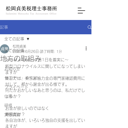
記事
全ての記事
松岡貞美
全ての記事
2020年6月26日
読了時間: 1分
地方の取組み
One at a time ～1日1日を着実に～
新型コロナウイルスに関してになってしまい
お知らせ
ますが 
セミナー・イベント
東京では、東京都協力金の専門家確認費用に
対して、都から謝金が出る様です。 
プライベート
何だかおかしいなあと思うのは、私だけでし
仕事
ょうか？ 
研修
お金が欲しいのではなく 
東京だけ？ 
実態調査
各自治体が、いろいろ独自の支援を出してい
ますが 