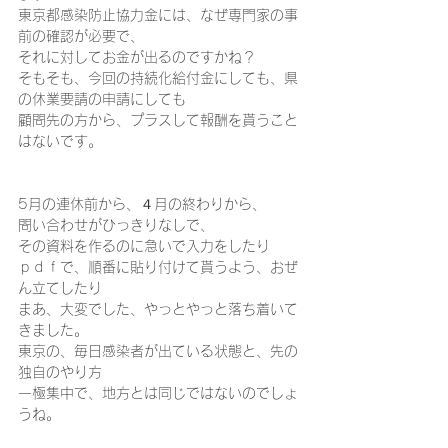
東京都感染防止協力金には、なぜ専門家の事
前の確認が必要で、 
それに対してお金が出るのですかね？  
そもそも、今回の持続化給付金にしても、県
の休業要請の申請にしても 
顧問先の方から、プラスして報酬を貰うこと
はないです。
5月の連休前から、４月の終わりから、 
問い合わせがひっきりなしで、 
その資料を作るのに急いで入力をしたり 
ｐｄｆで、順番に貼り付けて貰うよう、おぜ
ん立てしたり 
まあ、大変でした、やっとやっと落ち着いて
きました。  
東京の、毎日感染者が出ている状態と、先の
独自のやり方 
一極集中で、地方とは同じではないのでしょ
うね。