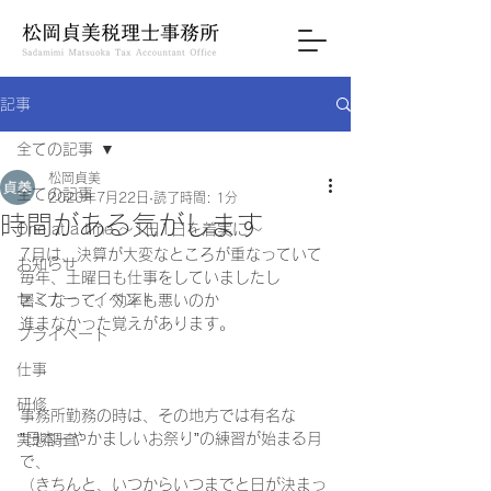
記事
全ての記事
松岡貞美
全ての記事
2020年7月22日
読了時間: 1分
時間がある気がします
One at a time ～1日1日を着実に～
7月は、決算が大変なところが重なっていて 
お知らせ
毎年、土曜日も仕事をしていましたし 
セミナー・イベント
暑くなって、効率も悪いのか 
進まなかった覚えがあります。 
プライベート
仕事
研修
事務所勤務の時は、その地方では有名な 
”日本一やかましいお祭り”の練習が始まる月
実態調査
で、 
（きちんと、いつからいつまでと日が決まっ