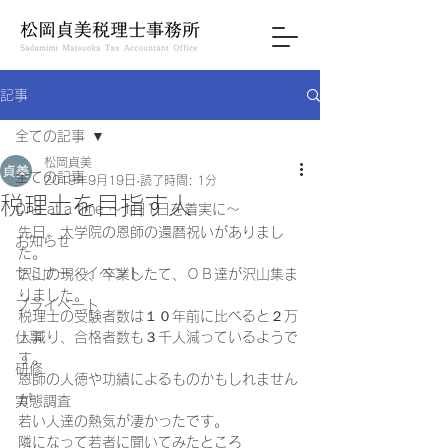
記事
全ての記事
松岡貞美
全ての記事
2019年9月19日
読了時間: 1分
税理士を目指す人
One at a time ～1日1日を着実に～
先日、大学院の恩師の還暦祝いがありまし
お知らせ
た。 
セミナー・イベント
沢山の現役、卒業したて、ＯＢ達が沢山集ま
りました。 
プライベート
税理士の受験者数は１０年前に比べると２万
仕事
人減り、合格者数も３千人減っているようで
す。 
研修
恩師の人徳や功績によるものかもしれません
が 
実態調査
若い人達の熱気が凄かったです。 
隣になって若者に聞いてみたところ 