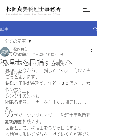
記事
全ての記事
松岡貞美
全ての記事
2020年1月9日
読了時間: 2分
税理士を目指す女性へ
One at a time ～1日1日を着実に～
税理士を今から、目指している人に向けて書
お知らせ
こうと思います。 
セミナー・イベント
特に、子供がみえて、年齢も３０代以上、女
性の方へ 
プライベート
シングルの方へも。  
仕事
とある相談コーナーをたまたま拝見しまし
た。 
研修
３０代で、シングルマザー、税理士事務所勤
務の方の相談です。 
実態調査
回答として、税理士を今から目指すより 
＜地道に働いて給与を上げていく方が楽で効