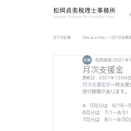
全ての記事
One at a time ～1日1日を
松岡貞美
2021年
月次支援金
更新日：
2021年12月4
月次支援金
が一時支援
受付期間があります。 
4．5月分は　6/16～8
6月分は　7/1～8/31 
7月分は　8/1～9/3