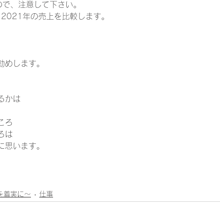
で、注意して下さい。   
、2021年の売上を比較します。 
 
勧めします。 
るかは 
ころ 
ろは 
います。     
1日を着実に～
仕事