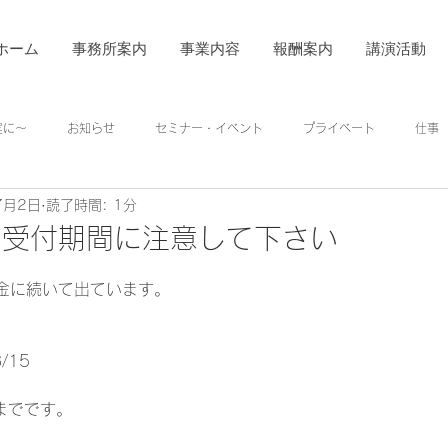
ホーム
事務所案内
事業内容
報酬案内
講演活動
着実に～
お知らせ
セミナー・イベント
プライベート
仕事
7月2日
読了時間: 1分
 受付期間に注意して下さい
日
金に続いて出ています。 
/15 
0までです。 