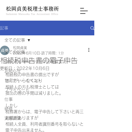
記事
全ての記事
松岡貞美
全ての記事
2022年6月10日
読了時間: 1分
相続税申告書の電子申告
One at a time ～1日1日を着実に～
更新日：
2022年10月6日
お知らせ
相続税の申告書の提出ですが
セミナー・イベント
捺印がいらなくなり
相続人の方も税理士としては
プライベート
提出の際の手間は減りました｡
仕事
しかし
研修
税務署からは、電子申告して下さいと再三
お話がありますが
実態調査
相続人全員、利用者識別番号を取らないと
電子申告出来ません｡