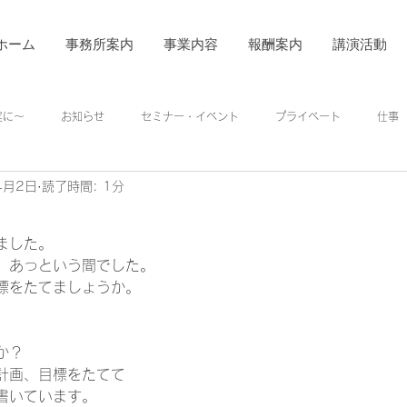
ホーム
事務所案内
事業内容
報酬案内
講演活動
着実に～
お知らせ
セミナー・イベント
プライベート
仕事
4月2日
読了時間: 1分
ました。 
、あっという間でした。 
標をたてましょうか。
か？ 
計画、目標をたてて 
書いています。