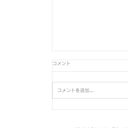
7月の税務
コメント
7月10日 ●6月分源泉所得税・住
民税の特別徴収税額の納付（年2
回納付の特例適用者は1月から6
コメントを追加…
月までの徴収分を7月10日まで
に納付） 7月15日 ●所得税の予
定納税額の減額申請 7月31日 ●
所得税の予定納税額の納付（第1
期分） ●5月決算法人の確定申告