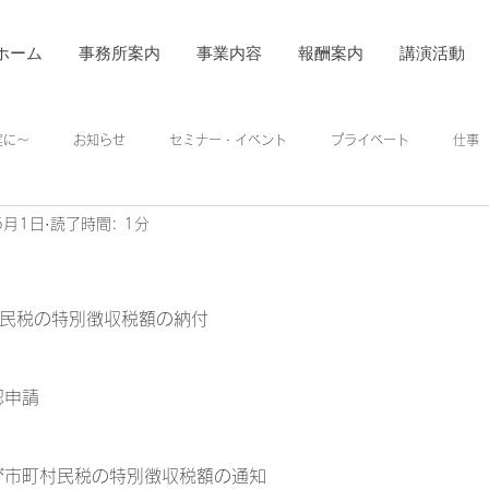
ホーム
事務所案内
事業内容
報酬案内
講演活動
着実に～
お知らせ
セミナー・イベント
プライベート
仕事
5月1日
読了時間: 1分
住民税の特別徴収税額の納付
認申請
び市町村民税の特別徴収税額の通知