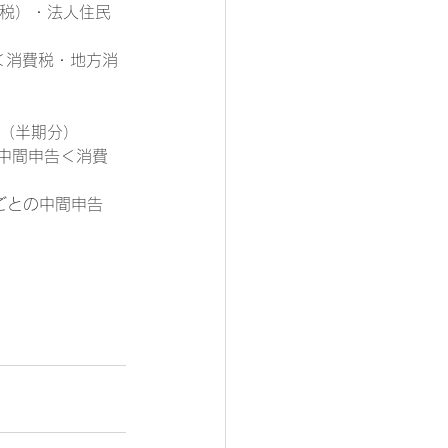
所税）・法人住民
＜消費税・地方消
＞（半期分）
の中間申告＜消費
ごとの中間申告