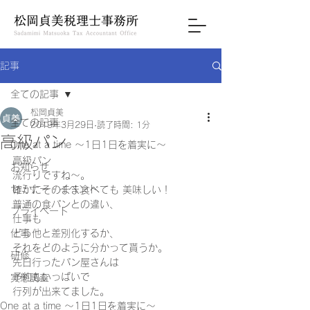
記事
全ての記事
松岡貞美
全ての記事
2019年3月29日
読了時間: 1分
高級パン
One at a time ～1日1日を着実に～
高級パン
お知らせ
流行りですね〜。
セミナー・イベント
確かにそのまま食べても 美味しい！
普通の食パンとの違い、
プライベート
仕事も
仕事
どう他と差別化するか、
それをどのように分かって貰うか。
研修
先日行ったパン屋さんは
予約もいっぱいで
実態調査
行列が出来てました。    	
One at a time ～1日1日を着実に～