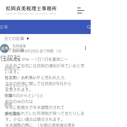
記事
全ての記事
松岡貞美
全ての記事
2019年6月29日
読了時間: 1分
住民税
One at a time ～1日1日を着実に～
会社やご自宅に住民税の通知が来ていると思
お知らせ
います。
セミナー・イベント
住民税、あれ多い？と思われた方、
去年の所得に関して住民税が6月から
プライベート
変更されます。
仕事
何故6月からというと
給与のみの方は
研修
年末に勤務先で年末調整がされて
多く取られていた所得税が戻ってきたりしま
実態調査
す。少ない場合は徴収されます。
年末調整の際に、1年間の源泉徴収票を