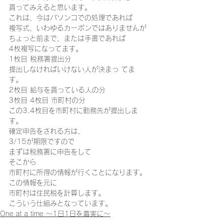
貰ってみえると思います。
これは、今はパソンコでの処理であれば
複写式、いわゆるカーボンではありませんが
ちょっと前まで、または手書であれば
4枚複写になってます。
1枚目 税務署提出分
提出しなければいけない人が決まっ てま
す。
2枚目 給与を貰っている人の分
3枚目 4枚目 市町村の分
この3.4枚目を市町村に勤務先が提出しま
す。
確定申告をされる方は、
3/15が期限ですので
まずは税務署に申告をして
そこから
市町村に所得の情報が行くことになります。
この情報を元に
市町村は住民税を計算します。
こういう仕組みとなっています。
One at a time ～1日1日を着実に～