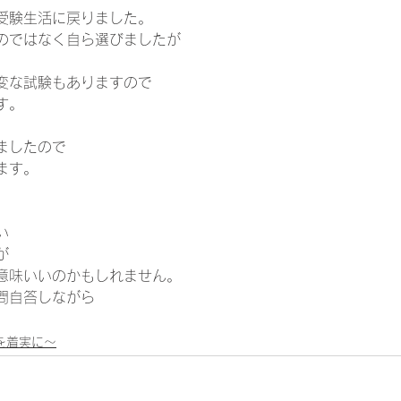
受験生活に戻りました。 
のではなく自ら選びましたが 
。 
変な試験もありますので 
す。 
ましたので 
ます。 
い 
が 
意味いいのかもしれません。 
問自答しながら 
1日を着実に～