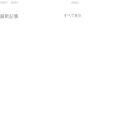
すべて表示
最新記事
5月の税務
４月の税務