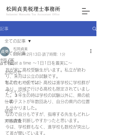
記事
全ての記事
松岡貞美
全ての記事
2019年2月13日
読了時間: 1分
評価
One at a time ～1日1日を着実に～
我が家に高校受験生がいます。私立が終わ
お知らせ
り、来月は公立の試験です。 
セミナー・イベント
私の住む地区では、高校は進学校に学校群が
あり、地域で行ける高校も限定されていまし
プライベート
た。３年生の時は学校の試験以外に、県の統
仕事
一のテストが年数回あり、自分の県内の位置
も分かりました。 
研修
なので自分もですが、指導する先生もどれレ
ベルかを判断しやすかったと思います。 
実態調査
今は、学校群もなく、進学校も数校が突出し
て差が開いています。 