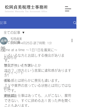
記事
全ての記事
松岡貞美
全ての記事
2019年4月25日
読了時間: 1分
差
One at a time ～1日1日を着実に～
いろいろな方とお話しする機会がありま
お知らせ
す。 
セミナー・イベント
景気が良いとか悪いとか 
地方？（地方という言葉に違和感があります
プライベート
が） 
仕事
都心部とは明らかに景気も違います。 
ＴＶや業界の言っている状態とは同じではな
研修
いです。 
例えば、仕事はあっても、人がこない、雇用
実態調査
できない、すぐに辞めるおｔ言った声を聞く
こともあります。 