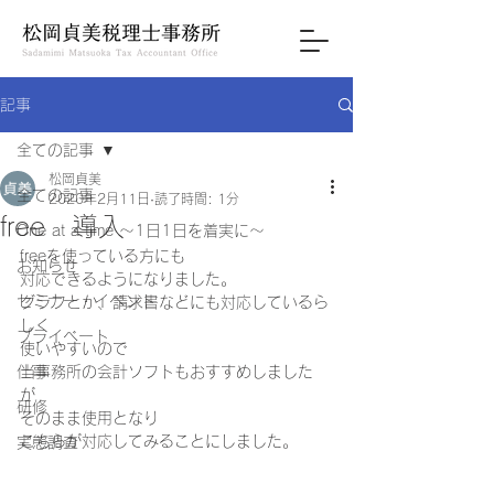
記事
全ての記事
松岡貞美
全ての記事
2020年2月11日
読了時間: 1分
free 導入
One at a time ～1日1日を着実に～
freeを使っている方にも 
お知らせ
対応できるようになりました。  
セミナー・イベント
グラフとか、請求書などにも対応しているら
しく 
プライベート
使いやすいので 
仕事
当事務所の会計ソフトもおすすめしました
が 
研修
そのまま使用となり 
こちらが対応してみることにしました。
実態調査