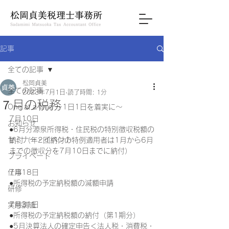
記事
全ての記事
松岡貞美
全ての記事
2023年7月1日
読了時間: 1分
７月の税務
One at a time ～1日1日を着実に～
7月10日
お知らせ
●6月分源泉所得税・住民税の特別徴収税額の
セミナー・イベント
納付（年2回納付の特例適用者は1月から6月
までの徴収分を7月10日までに納付）
プライベート
仕事
7月18日
●所得税の予定納税額の減額申請
研修
7月31日
実態調査
●所得税の予定納税額の納付（第1期分）
●5月決算法人の確定申告＜法人税・消費税・