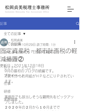
記事
全ての記事
松岡貞美
全ての記事
2020年10月29日
読了時間: 1分
固定資産税・都市計画税の軽
One at a time ～1日1日を着実に～
減措置②
お知らせ
更新日：
2021年12月18日
セミナー・イベント
9月の最初のブログの続編です。 
プライベート
市町村からの用紙がＨＰなどにＵＰされてい
ます。 
仕事
研修
事務所でも該当しそうな顧問先をピックアッ
実態調査
プしました。 
２０２０年の２月から１０月までで 