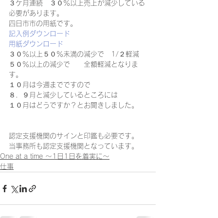
３ケ月連続　３０％以上売上が減少している
必要があります。  
四日市市の用紙です。 
記入例
ダウンロード
用紙
ダウンロード
３０％以上５０％未満の減少で　1/２軽減 
５０％以上の減少で　　全額軽減となりま
す。   
１０月は今週までですので 
８．９月と減少しているところには 
１０月はどうですか？とお聞きしました。 
認定支援機関のサインと印鑑も必要です。 
当事務所も認定支援機関となっています。
One at a time ～1日1日を着実に～
仕事