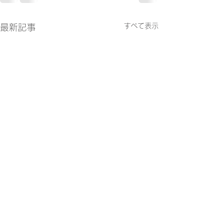
すべて表示
最新記事
5月の税務
４月の税務