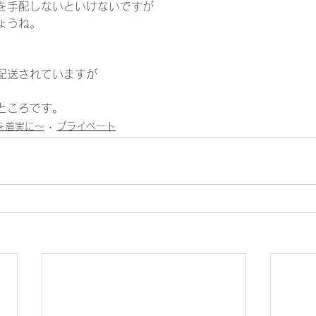
を手配しないといけないですが 
ね。    
配送されていますが 
ろです。       
1日を着実に～
プライベート