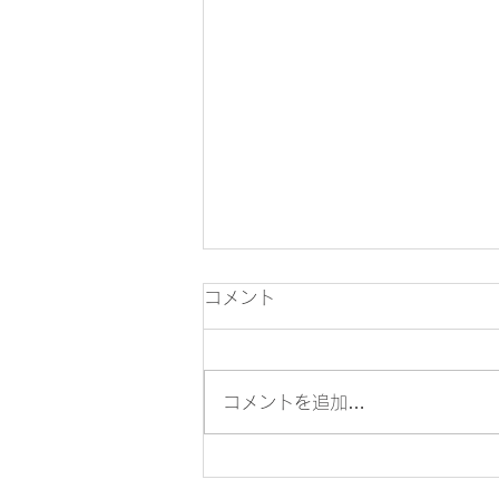
7月の税務
コメント
7月10日 ●6月分源泉所得税・住
民税の特別徴収税額の納付（年2
回納付の特例適用者は1月から6
コメントを追加…
月までの徴収分を7月10日まで
に納付） 7月15日 ●所得税の予
定納税額の減額申請 7月31日 ●