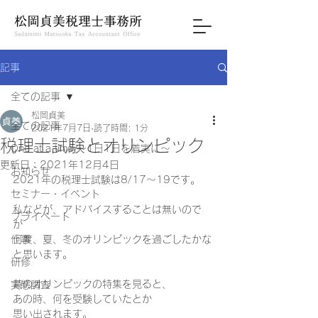
記事
全ての記事
松岡貞美
全ての記事
2021年7月7日
読了時間: 1分
税理士試験とオリンピック
One at a time ～1日1日を着実に～
更新日：
2021年12月4日
お知らせ
2021年の税理士試験は8/17～19です。 
セミナー・イベント
私などが、アドバイスすることは無いので
プライベート
が 
仕事
何度、夏、冬のオリンピックを過ごしたかな
と思います。 
研修
昔のオリンピックの特集を見ると、 
実態調査
あの時、何を受験していたとか 
思い出されます。 