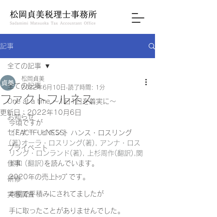
記事
全ての記事
松岡貞美
全ての記事
2022年6月10日
読了時間: 1分
ファクトフルネス
One at a time ～1日1日を着実に～
更新日：
2022年10月6日
お知らせ
今頃ですが
セミナー・イベント
「FACTFULNESS」ハンス・ロスリング 
(著)オーラ・ロスリング(著), アンナ・ロス
プライベート
リング・ロンランド(著), 上杉周作(翻訳),関
仕事
美和 (翻訳)
を読んでいます。
2020年の売上ﾄｯﾌﾟです｡
研修
本屋で平積みにされてましたが
実態調査
手に取ったことがありませんでした｡