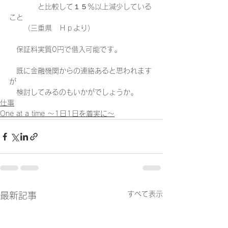
　　　　と比較して１５％以上減少している
こと
　　（三重県　Ｈｐより）
　保証料実質0円で借入可能です｡
　既に金融機関からの連絡あると思われます
が
　検討してみるのもいかがでしょうか｡
仕事
One at a time ～1日1日を着実に～
すべて表示
最新記事