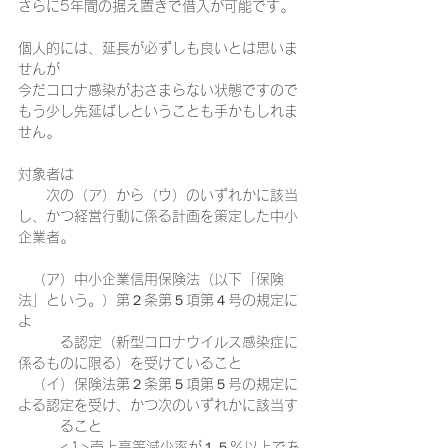
さらに5年間の据え置きで借入が可能です｡
個人的には、延長が必ずしも良いとは思いま
せんが
今だコロナ感染がおさまらない状態ですので
もう少し先延ばしということも手かもしれま
せん｡
対象者は
　　次の（ア）から（ウ）のいずれかに該当
し、かつ経営行動に係る計画を策定した中小
企業者｡　
　（ア）中小企業信用保険法（以下「保険
法」という。）第２条第５項第４号の規定に
よ　　
　　　る認定（新型コロナウイルス感染症に
係るものに限る）を受けていること
　（イ）保険法第２条第５項第５号の規定に
よる認定を受け、かつ次のいずれかに該当す
　　　ること
　　　<1>売上高等減少率が１５％以上であ