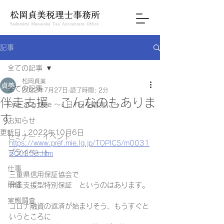
記事
全ての記事
松岡貞美
全ての記事
2022年7月27日
読了時間: 2分
伴走支援 こんなのもありま
One at a time ～1日1日を着実に～
す
お知らせ
更新日：
2022年10月6日
セミナー・イベント
https://www.pref.mie.lg.jp/TOPICS/m0031
プライベート
500358.htm
仕事
三重県信用保証協会で
研修
伴走支援型特別保証　というのはあります。
実態調査
コロナ融資の返済が始まりそう、もうすぐと
いうところに