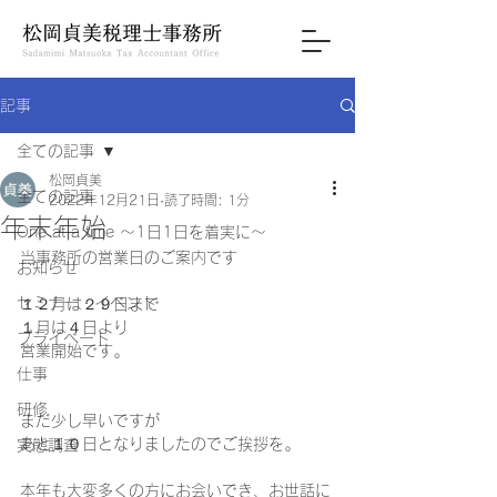
記事
全ての記事
松岡貞美
全ての記事
2022年12月21日
読了時間: 1分
年末年始
One at a time ～1日1日を着実に～
当事務所の営業日のご案内です
お知らせ
セミナー・イベント
１２月は２９日まで
１月は４日より
プライベート
営業開始です｡
仕事
研修
まだ少し早いですが
あと１０日となりましたのでご挨拶を｡
実態調査
本年も大変多くの方にお会いでき、お世話に