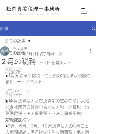
記事
全ての記事
松岡貞美
全ての記事
2023年2月1日
読了時間: 1分
２月の税務
One at a time ～1日1日を着実に～
2月10日
お知らせ
●1月分源泉所得税・住民税の特別徴収税額の
セミナー・イベント
納付
プライベート
2月28日
仕事
●12月決算法人及び決算期の定めのない人格
なき社団等の確定申告＜法人税・消費税・地
研修
方消費税・法人事業税・（法人事業所税）・
法人住民税＞
実態調査
●3月、6月、9月、12月決算法人の3月ごと
の期間短縮に係る確定申告＜消費税・地方消