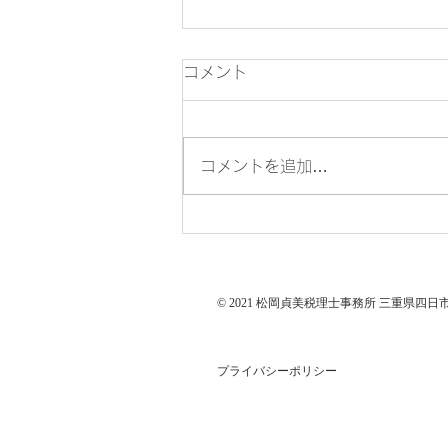
7月の税務
コメント
7月10日 ●6月分源泉所得税・住
民税の特別徴収税額の納付（年2
回納付の特例適用者は1月から6
コメントを追加…
月までの徴収分を7月10日まで
に納付） 7月15日 ●所得税の予
定納税額の減額申請 7月31日 ●
所得税の予定納税額の納付（第1
期分） ●5月決算法人の確定申告
© 2021 松岡貞美税理士事務所 三重県四日市 All R
＜法人税・消費税・地方消費税・
法人事業税・（法人事業所税）・
法人住民税＞ ●2月、5月、8
プライバシーポリシー
月、11月決算法人の3月ごとの
期間短縮に係る確定申告＜消