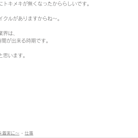
にトキメキが無くなったかららしいです。
イクルがありますからね～。
業界は、
時間が出来る時期です。
と思います。
1日を着実に～
仕事