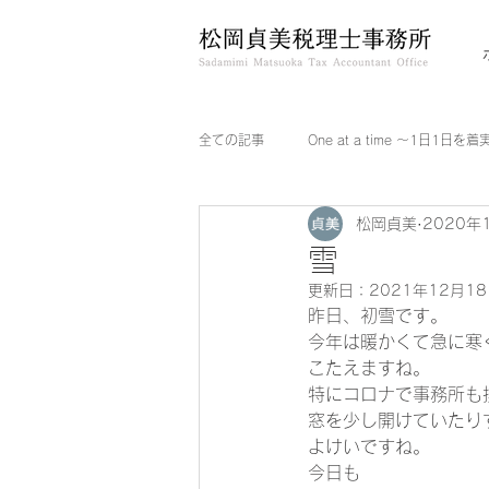
全ての記事
One at a time ～1日1日を
松岡貞美
2020年
雪
更新日：
2021年12月1
昨日、初雪です。 
今年は暖かくて急に寒
こたえますね。 
特にコロナで事務所も
窓を少し開けていたり
よけいですね。   
今日も 