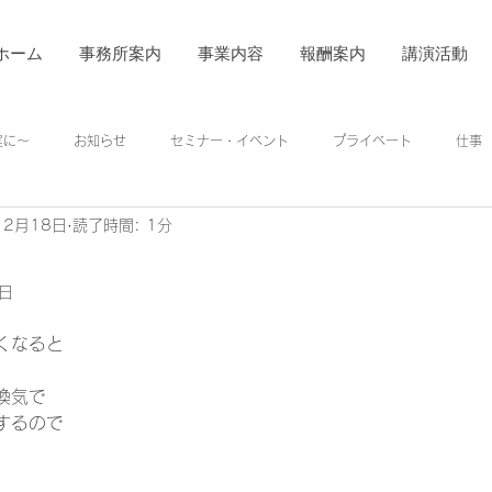
ホーム
事務所案内
事業内容
報酬案内
講演活動
着実に～
お知らせ
セミナー・イベント
プライベート
仕事
12月18日
読了時間: 1分
8日
くなると 
換気で 
するので 