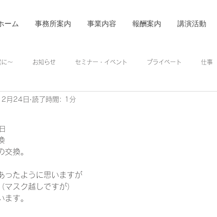
ホーム
事務所案内
事業内容
報酬案内
講演活動
着実に～
お知らせ
セミナー・イベント
プライベート
仕事
12月24日
読了時間: 1分
8日
換 
の交換。 
あったように思いますが 
（マスク越しですが） 
います。 