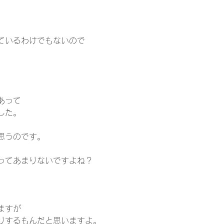
ているわけでもないので 
  
あって 
た。  
思うのです。 
てあまりないですよね？   
ますが 
りするもんだと思いますよ。  