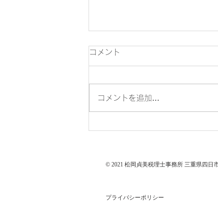
7月の税務
コメント
7月10日 ●6月分源泉所得税・住
民税の特別徴収税額の納付（年2
回納付の特例適用者は1月から6
コメントを追加…
月までの徴収分を7月10日まで
に納付） 7月15日 ●所得税の予
定納税額の減額申請 7月31日 ●
所得税の予定納税額の納付（第1
期分） ●5月決算法人の確定申告
© 2021 松岡貞美税理士事務所 三重県四日市 All R
＜法人税・消費税・地方消費税・
法人事業税・（法人事業所税）・
法人住民税＞ ●2月、5月、8
プライバシーポリシー
月、11月決算法人の3月ごとの
期間短縮に係る確定申告＜消