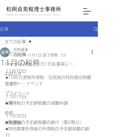
記事
全ての記事
松岡貞美
全ての記事
2022年11月1日
読了時間: 1分
11月の税務
One at a time ～1日1日を着実に～
11月10日
お知らせ
●10月分源泉所得税・住民税の特別徴収税額
セミナー・イベント
の納付
プライベート
11月15日
仕事
●所得税の予定納税額の減額申請
研修
11月30日
●所得税の予定納税額の納付（第2期分）
実態調査
●特別農業所得者の所得税の予定納税額の納
付